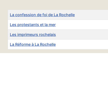
Titre
La confession de foi de La Rochelle
Les protestants et la mer
Les imprimeurs rochelais
La Réforme à La Rochelle
Articles