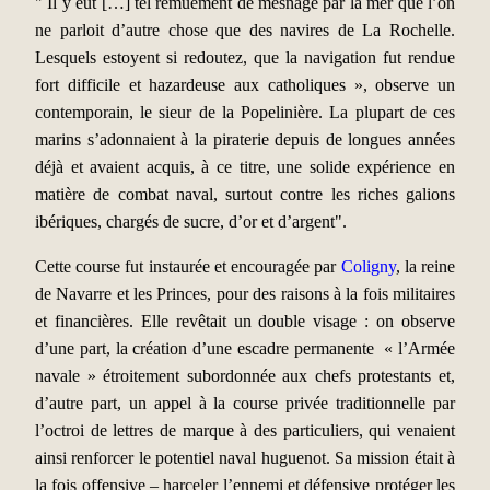
" Il y eut […] tel remuement de mesnage par la mer que l’on
ne parloit d’autre chose que des navires de La Rochelle.
Lesquels estoyent si redoutez, que la navigation fut rendue
fort difficile et hazardeuse aux catholiques », observe un
contemporain, le sieur de la Popelinière. La plupart de ces
marins s’adonnaient à la piraterie depuis de longues années
déjà et avaient acquis, à ce titre, une solide expérience en
matière de combat naval, surtout contre les riches galions
ibériques, chargés de sucre, d’or et d’argent".
Cette course fut instaurée et encouragée par
Coligny
, la reine
de Navarre et les Princes, pour des raisons à la fois militaires
et financières. Elle revêtait un double visage : on observe
d’une part, la création d’une escadre permanente « l’Armée
navale » étroitement subordonnée aux chefs protestants et,
d’autre part, un appel à la course privée traditionnelle par
l’octroi de lettres de marque à des particuliers, qui venaient
ainsi renforcer le potentiel naval huguenot. Sa mission était à
la fois offensive – harceler l’ennemi et défensive protéger les