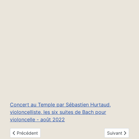
Concert au Temple par Sébastien Hurtaud,
violoncelliste, les six suites de Bach pour
violoncelle - août 2022
Article précédent : Conférences en 2021
Article suivant 
Précédent
Suivant