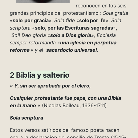
reconocen en los seis
grandes principios del protestantismo :
Sola gratia
«
solo
por gracia
»,
Sola fide
«
solo por fe
»,
Sola
scriptura
«
solo, por las Escrituras sagradas
»,
Soli Deo gloria «
solo a Dios gloria
», Ecclesia
semper reformanda «
una iglesia en perpetua
reforma
» y el
sacerdocio universel.
2 Biblia y salterio
« Y, sin ser aprobado por el clero,
Cualquier protestante fue papa, con una Biblia
en la mano
»
(Nicolas Boileau, 1636-1711)
Sola scriptura
Estos versos satíricos del famoso poeta hacen
eco a la declaración del concilio de Trento (1545-