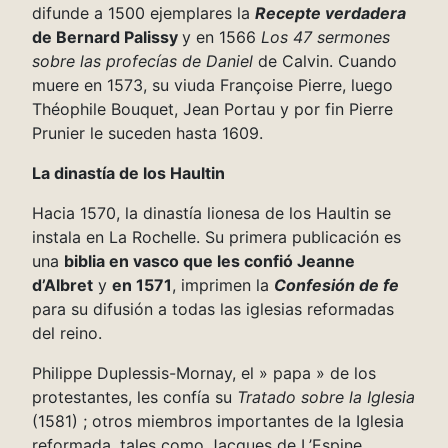
difunde a 1500 ejemplares la
Recepte verdadera
de Bernard Palissy
y en 1566
Los 47 sermones
sobre las profecías de Daniel
de Calvin. Cuando
muere en 1573, su viuda Françoise Pierre, luego
Théophile Bouquet, Jean Portau y por fin Pierre
Prunier le suceden hasta 1609.
La dinastía de los Haultin
Hacia 1570, la dinastía lionesa de los Haultin se
instala en La Rochelle. Su primera publicación es
una
biblia en vasco que les confió Jeanne
d’Albret
y
en 1571
, imprimen la
Confesión de fe
para su difusión a todas las iglesias reformadas
del reino.
Philippe Duplessis-Mornay, el » papa » de los
protestantes, les confía su
Tratado sobre la Iglesia
(1581) ; otros miembros importantes de la Iglesia
reformada, tales como Jacques de L’Espine,